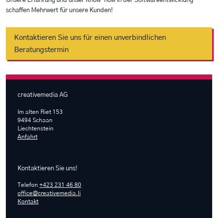
Unsere Erfahrung und unser Know-how in der Softwareentwicklung
schaffen Mehrwert für unsere Kunden!
Kontaktieren Sie uns für einen unverbindlichen
Beratungstermin
creativemedia AG
Im alten Riet 153
9494 Schaan
Liechtenstein
Anfahrt
Kontaktieren Sie uns!
Telefon
+423 231 46 80
office@creativemedia.li
Kontakt